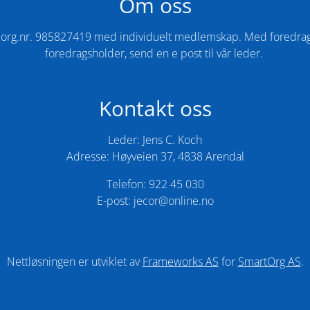
Om oss
ng org.nr. 985827419 med individuelt medlemskap. Med foredrag 
foredragsholder, send en e post til vår leder. ​
Kontakt oss
Leder: Jens C. Koch
Adresse: Høyveien 37, 4838 Arendal
Telefon: 922 45 030
E-post: jecor@online.no
Nettløsningen er utviklet av
Frameworks AS
for
SmartOrg AS
.